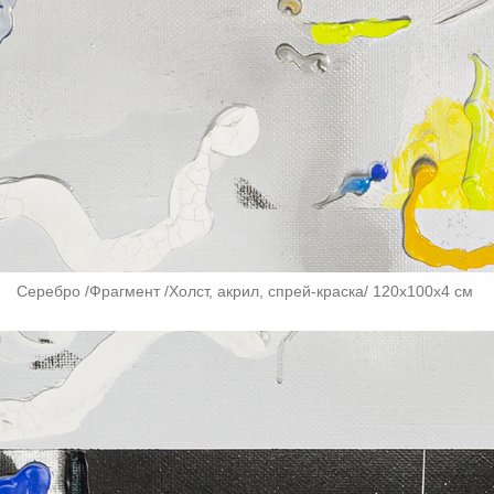
Серебро /Фрагмент /Холст, акрил, спрей-краска/ 120х100х4 см ​​​​​​​