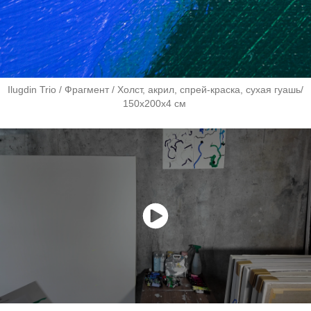
Ilugdin Trio / Фрагмент / Холст, акрил, спрей-краска, сухая гуашь/
150х200х4 см ​​​​​​​