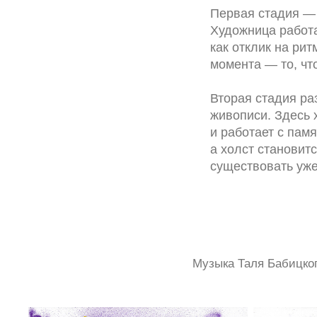
Первая стадия — 
Художница работа
как отклик на ри
момента — то, чт
Вторая стадия ра
живописи. Здесь
и работает с пам
а холст становит
существовать уже
Музыка Таля Бабицког