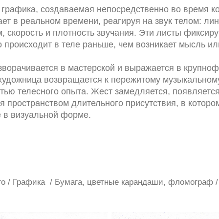
графика, создаваемая непосредственно во время ко
ет в реальном времени, реагируя на звук телом: ли
тм, скорость и плотность звучания. Эти листы фиксир
о происходит в теле раньше, чем возникает мысль ил
зворачивается в мастерской и выражается в крупно
 художница возвращается к пережитому музыкальном
ятью телесного опыта. Жест замедляется, появляетс
ся пространством длительного присутствия, в которо
 в визуальной форме.
о / Графика / Бумага, цветные карандаши, фломограф /