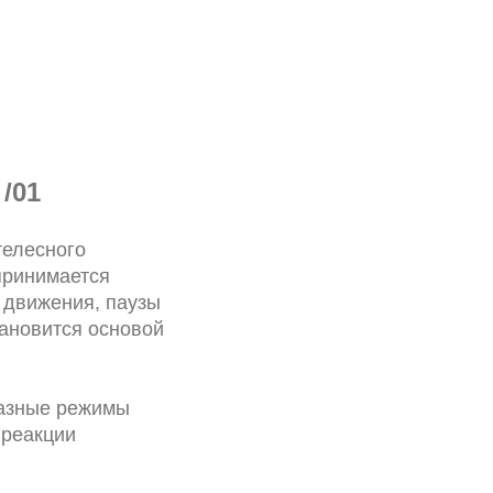
/01
телесного
спринимается
м движения, паузы
тановится основой
разные режимы
 реакции