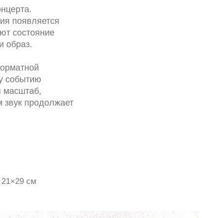
нцерта.
ния появляется
уют состояние
и образ.
форматной
у событию
я масштаб,
м звук продолжает
 21×29 см