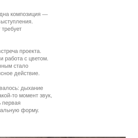
одна композиция —
выступления.
 требует
стреча проекта.
и работа с цветом.
авным стало
сное действие.
валось: дыхание
кой-то момент звук,
ь первая
иальную форму.