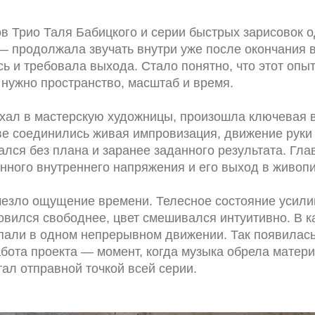
ов Трио Таля Бабицкого и серии быстрых зарисовок 
— продолжала звучать внутри уже после окончания 
 и требовала выхода. Стало понятно, что этот опыт
нужно пространство, масштаб и время.
хал в мастерскую художницы, произошла ключевая в
е соединились живая импровизация, движение руки 
лся без плана и заранее заданного результата. Гл
нного внутреннего напряжения и его выход в живопи
чезло ощущение времени. Телесное состояние усили
овился свободнее, цвет смешивался интуитивно. В ка
впали в одном непрерывном движении. Так появилас
бота проекта — момент, когда музыка обрела матер
тал отправной точкой всей серии.